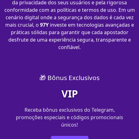
da privacidade dos seus usuários e pela rigorosa
conformidade com as políticas e termos de uso. Em um
cenário digital onde a segurança dos dados é cada vez
mais crucial, o
97Y
investe em tecnologias avançadas e
práticas sólidas para garantir que cada apostador
desfrute de uma experiência segura, transparente e
confiável.
🎁 Bônus Exclusivos
VIP
Receba bônus exclusivos do Telegram,
promoções especiais e códigos promocionais
únicos!