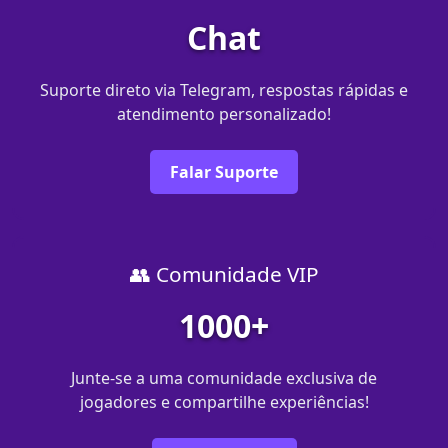
Chat
Suporte direto via Telegram, respostas rápidas e
atendimento personalizado!
Falar Suporte
👥 Comunidade VIP
1000+
Junte-se a uma comunidade exclusiva de
jogadores e compartilhe experiências!