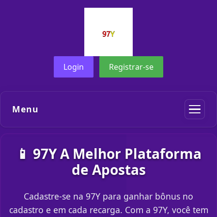
Login
Registrar-se
Menu
📱 97Y A Melhor Plataforma
de Apostas
Cadastre-se na 97Y para ganhar bônus no
cadastro e em cada recarga. Com a 97Y, você tem