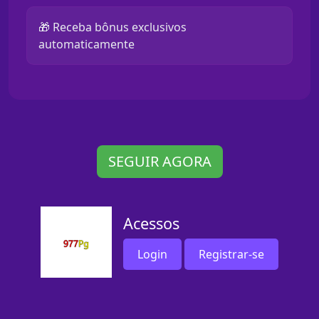
🎁 Receba bônus exclusivos
automaticamente
SEGUIR AGORA
Acessos
Login
Registrar-se