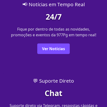
📢 Notícias em Tempo Real
24/7
Fique por dentro de todas as novidades,
promoções e eventos da 977Pg em tempo real!
Ver Notícias
💬 Suporte Direto
Chat
Suporte direto via Telegram, respostas rápidas e