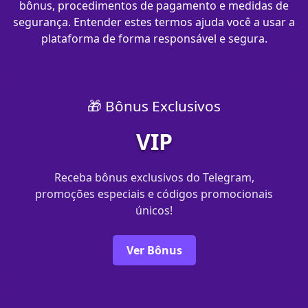
bônus, procedimentos de pagamento e medidas de
segurança. Entender estes termos ajuda você a usar a
plataforma de forma responsável e segura.
🎁 Bônus Exclusivos
VIP
Receba bônus exclusivos do Telegram,
promoções especiais e códigos promocionais
únicos!
Ver Bônus