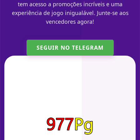
tem acesso a promoções incríveis e uma
experiência de jogo inigualável. Junte-se aos
vencedores agora!
SEGUIR NO TELEGRAM