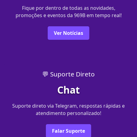
Fique por dentro de todas as novidades,
promoções e eventos da 969B em tempo real!
Ver Notícias
💬 Suporte Direto
Chat
Suporte direto via Telegram, respostas rápidas e
atendimento personalizado!
Falar Suporte