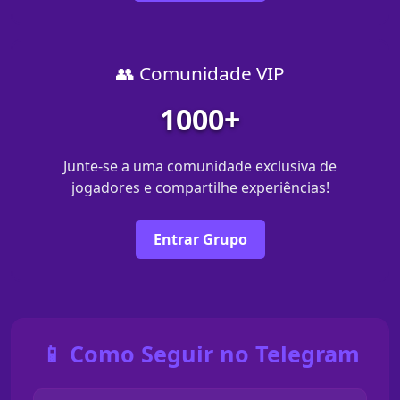
👥 Comunidade VIP
1000+
Junte-se a uma comunidade exclusiva de
jogadores e compartilhe experiências!
Entrar Grupo
📱 Como Seguir no Telegram