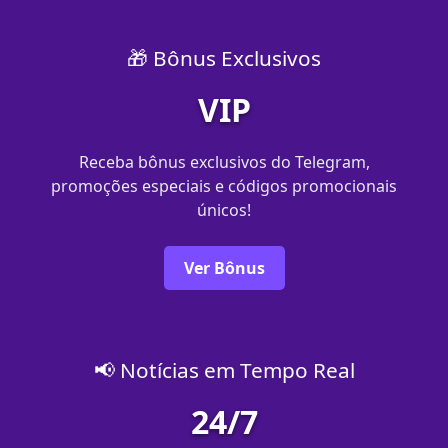
🎁 Bônus Exclusivos
VIP
Receba bônus exclusivos do Telegram,
promoções especiais e códigos promocionais
únicos!
Ver Bônus
📢 Notícias em Tempo Real
24/7