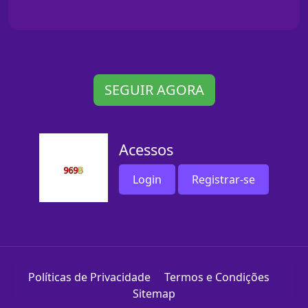
SEGUIR AGORA
Acessos
Login
Registrar-se
Políticas de Privacidade
Termos e Condições
Sitemap