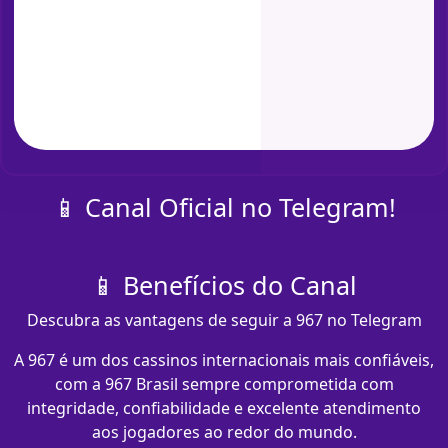
📱 Canal Oficial no Telegram!
📱 Benefícios do Canal
Descubra as vantagens de seguir a 967 no Telegram
A 967 é um dos cassinos internacionais mais confiáveis,
com a 967 Brasil sempre comprometida com
integridade, confiabilidade e excelente atendimento
aos jogadores ao redor do mundo.