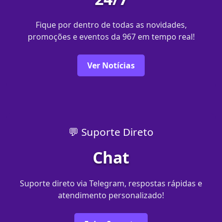
Fique por dentro de todas as novidades,
promoções e eventos da 967 em tempo real!
Ver Notícias
💬 Suporte Direto
Chat
Suporte direto via Telegram, respostas rápidas e
atendimento personalizado!