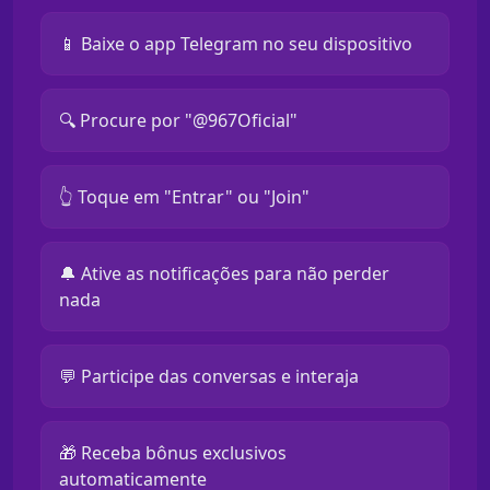
📱 Baixe o app Telegram no seu dispositivo
🔍 Procure por "@967Oficial"
👆 Toque em "Entrar" ou "Join"
🔔 Ative as notificações para não perder
nada
💬 Participe das conversas e interaja
🎁 Receba bônus exclusivos
automaticamente