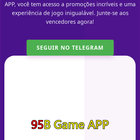
APP, você tem acesso a promoções incríveis e uma
experiência de jogo inigualável. Junte-se aos
vencedores agora!
SEGUIR NO TELEGRAM