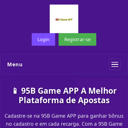
Login
Registrar-se
Menu
📱 95B Game APP A Melhor
Plataforma de Apostas
Cadastre-se na 95B Game APP para ganhar bônus
no cadastro e em cada recarga. Com a 95B Game