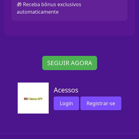
🎁 Receba bônus exclusivos
automaticamente
SEGUIR AGORA
Acessos
Login
Registrar-se