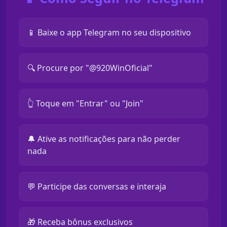
📱 Baixe o app Telegram no seu dispositivo
🔍 Procure por "@920WinOficial"
👆 Toque em "Entrar" ou "Join"
🔔 Ative as notificações para não perder
nada
💬 Participe das conversas e interaja
🎁 Receba bônus exclusivos