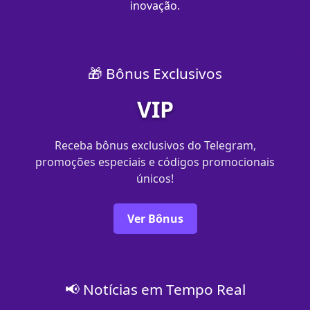
inovação.
🎁 Bônus Exclusivos
VIP
Receba bônus exclusivos do Telegram,
promoções especiais e códigos promocionais
únicos!
Ver Bônus
📢 Notícias em Tempo Real