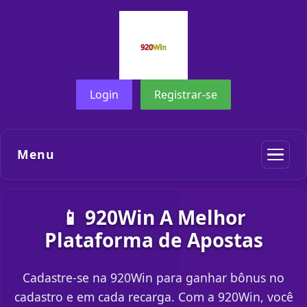
Login
Registrar-se
Menu
📱 920Win A Melhor
Plataforma de Apostas
Cadastre-se na 920Win para ganhar bônus no
cadastro e em cada recarga. Com a 920Win, você