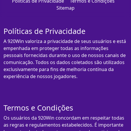
Políticas de Privacidade
Termos e Condições
Sitemap
Políticas de Privacidade
A 920Win valoriza a privacidade de seus usuários e está
empenhada em proteger todas as informações
pessoais fornecidas durante o uso de nossos canais de
comunicação. Todos os dados coletados são utilizados
exclusivamente para fins de melhoria contínua da
experiência de nossos jogadores.
Termos e Condições
Os usuários da 920Win concordam em respeitar todas
as regras e regulamentos estabelecidos. É importante