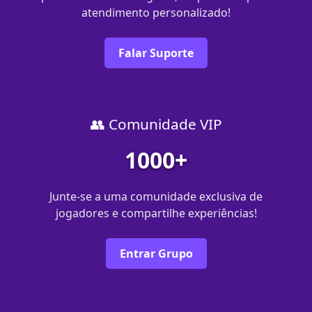
atendimento personalizado!
Falar Suporte
👥 Comunidade VIP
1000+
Junte-se a uma comunidade exclusiva de
jogadores e compartilhe experiências!
Entrar Grupo