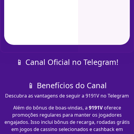
📱 Canal Oficial no Telegram!
📱 Benefícios do Canal
Descubra as vantagens de seguir a 9191V no Telegram
Além do bônus de boas-vindas, a
9191V
oferece
promoções regulares para manter os jogadores
engajados. Isso inclui bônus de recarga, rodadas grátis
em jogos de cassino selecionados e cashback em