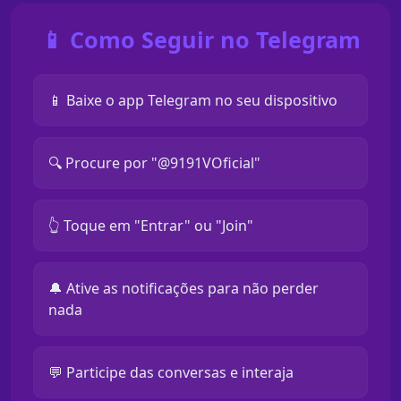
📱 Como Seguir no Telegram
📱 Baixe o app Telegram no seu dispositivo
🔍 Procure por "@9191VOficial"
👆 Toque em "Entrar" ou "Join"
🔔 Ative as notificações para não perder
nada
💬 Participe das conversas e interaja