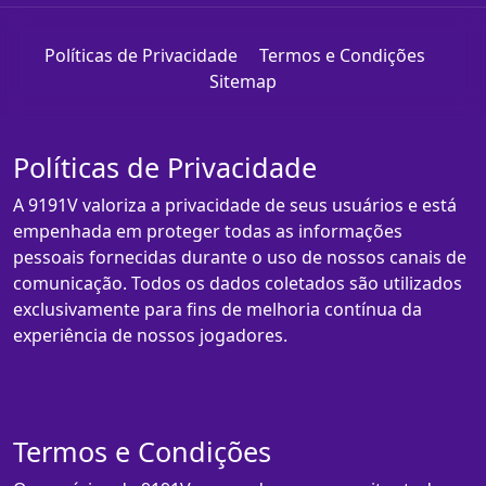
Políticas de Privacidade
Termos e Condições
Sitemap
Políticas de Privacidade
A 9191V valoriza a privacidade de seus usuários e está
empenhada em proteger todas as informações
pessoais fornecidas durante o uso de nossos canais de
comunicação. Todos os dados coletados são utilizados
exclusivamente para fins de melhoria contínua da
experiência de nossos jogadores.
Termos e Condições