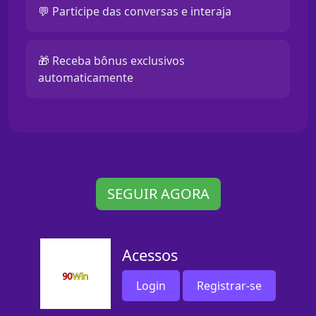
💬 Participe das conversas e interaja
🎁 Receba bônus exclusivos
automaticamente
SEGUIR AGORA
Acessos
Login
Registrar-se