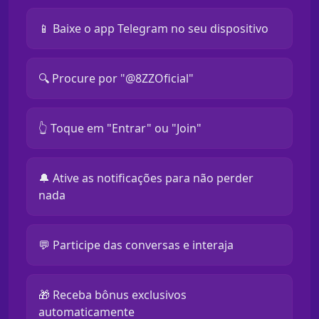
📱 Baixe o app Telegram no seu dispositivo
🔍 Procure por "@8ZZOficial"
👆 Toque em "Entrar" ou "Join"
🔔 Ative as notificações para não perder
nada
💬 Participe das conversas e interaja
🎁 Receba bônus exclusivos
automaticamente