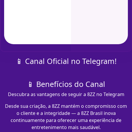
📱 Canal Oficial no Telegram!
📱 Benefícios do Canal
Descubra as vantagens de seguir a 8ZZ no Telegram
Desde sua criação, a 8ZZ mantém o compromisso com
o cliente e a integridade — a 8ZZ Brasil inova
continuamente para oferecer uma experiência de
entretenimento mais saudável.