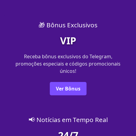
🎁 Bônus Exclusivos
VIP
Receba bônus exclusivos do Telegram,
promoções especiais e códigos promocionais
únicos!
Ver Bônus
📢 Notícias em Tempo Real
24/7