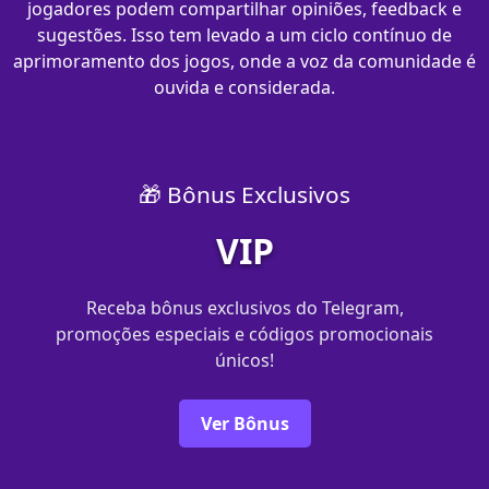
jogadores podem compartilhar opiniões, feedback e
sugestões. Isso tem levado a um ciclo contínuo de
aprimoramento dos jogos, onde a voz da comunidade é
ouvida e considerada.
🎁 Bônus Exclusivos
VIP
Receba bônus exclusivos do Telegram,
promoções especiais e códigos promocionais
únicos!
Ver Bônus