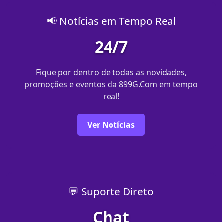
📢 Notícias em Tempo Real
24/7
Fique por dentro de todas as novidades,
promoções e eventos da 899G.Com em tempo
real!
Ver Notícias
💬 Suporte Direto
Chat