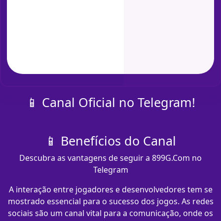
📱 Canal Oficial no Telegram!
📱 Benefícios do Canal
Descubra as vantagens de seguir a 899G.Com no
Telegram
A interação entre jogadores e desenvolvedores tem se
mostrado essencial para o sucesso dos jogos. As redes
sociais são um canal vital para a comunicação, onde os