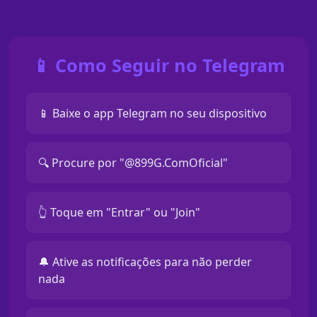
📱 Como Seguir no Telegram
📱 Baixe o app Telegram no seu dispositivo
🔍 Procure por "@899G.ComOficial"
👆 Toque em "Entrar" ou "Join"
🔔 Ative as notificações para não perder
nada