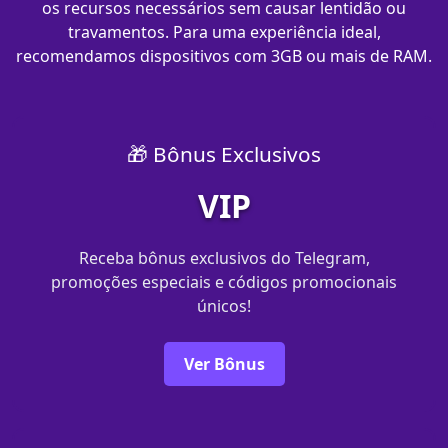
os recursos necessários sem causar lentidão ou
travamentos. Para uma experiência ideal,
recomendamos dispositivos com 3GB ou mais de RAM.
🎁 Bônus Exclusivos
VIP
Receba bônus exclusivos do Telegram,
promoções especiais e códigos promocionais
únicos!
Ver Bônus