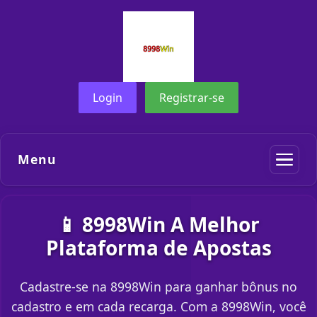
Login
Registrar-se
Menu
📱 8998Win A Melhor
Plataforma de Apostas
Cadastre-se na 8998Win para ganhar bônus no
cadastro e em cada recarga. Com a 8998Win, você