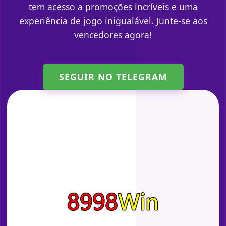
tem acesso a promoções incríveis e uma
experiência de jogo inigualável. Junte-se aos
vencedores agora!
SEGUIR NO TELEGRAM