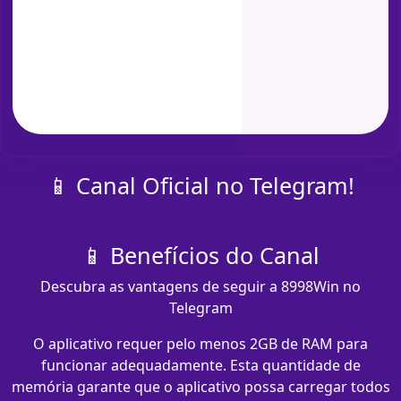
📱 Canal Oficial no Telegram!
📱 Benefícios do Canal
Descubra as vantagens de seguir a 8998Win no
Telegram
O aplicativo requer pelo menos 2GB de RAM para
funcionar adequadamente. Esta quantidade de
memória garante que o aplicativo possa carregar todos