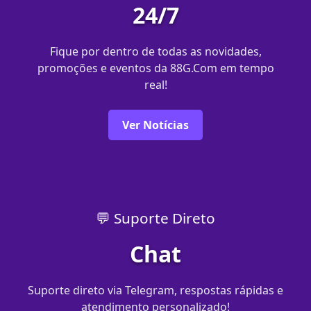
24/7
Fique por dentro de todas as novidades,
promoções e eventos da 88G.Com em tempo
real!
Ver Notícias
💬 Suporte Direto
Chat
Suporte direto via Telegram, respostas rápidas e
atendimento personalizado!