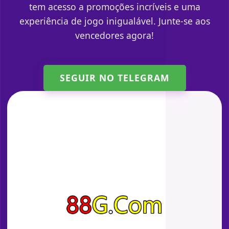
tem acesso a promoções incríveis e uma
experiência de jogo inigualável. Junte-se aos
vencedores agora!
SEGUIR NO TELEGRAM