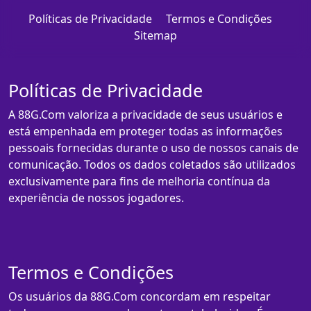
Políticas de Privacidade
Termos e Condições
Sitemap
Políticas de Privacidade
A 88G.Com valoriza a privacidade de seus usuários e
está empenhada em proteger todas as informações
pessoais fornecidas durante o uso de nossos canais de
comunicação. Todos os dados coletados são utilizados
exclusivamente para fins de melhoria contínua da
experiência de nossos jogadores.
Termos e Condições
Os usuários da 88G.Com concordam em respeitar