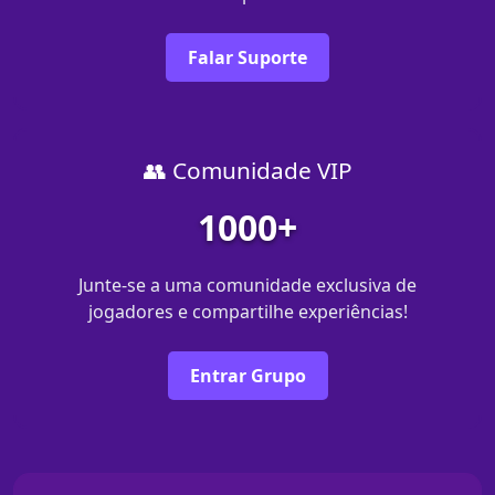
Falar Suporte
👥 Comunidade VIP
1000+
Junte-se a uma comunidade exclusiva de
jogadores e compartilhe experiências!
Entrar Grupo