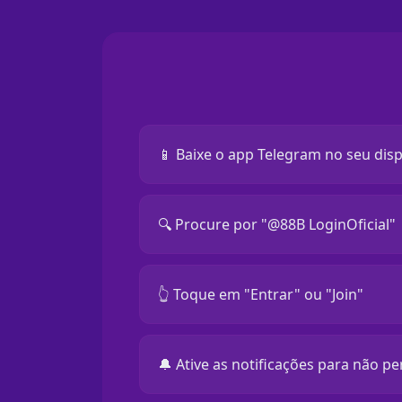
📱 Baixe o app Telegram no seu disp
🔍 Procure por "@88B LoginOficial"
👆 Toque em "Entrar" ou "Join"
🔔 Ative as notificações para não p