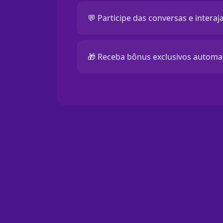
💬 Participe das conversas e interaj
🎁 Receba bônus exclusivos autom