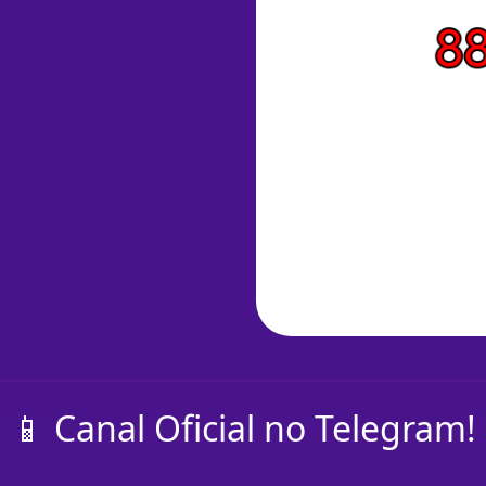
📱 Canal Oficial no Telegram!