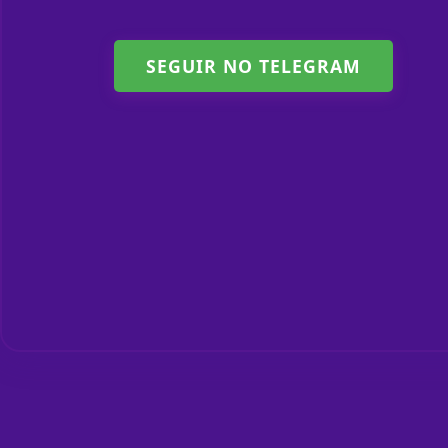
SEGUIR NO TELEGRAM