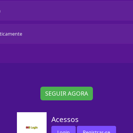
a
aticamente
SEGUIR AGORA
Acessos
Login
Registrar-se