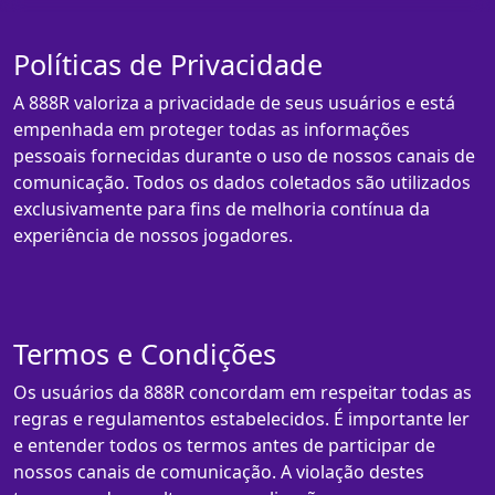
Políticas de Privacidade
A 888R valoriza a privacidade de seus usuários e está
empenhada em proteger todas as informações
pessoais fornecidas durante o uso de nossos canais de
comunicação. Todos os dados coletados são utilizados
exclusivamente para fins de melhoria contínua da
experiência de nossos jogadores.
Termos e Condições
Os usuários da 888R concordam em respeitar todas as
regras e regulamentos estabelecidos. É importante ler
e entender todos os termos antes de participar de
nossos canais de comunicação. A violação destes