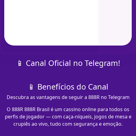
📱 Canal Oficial no Telegram!
📱 Benefícios do Canal
Descubra as vantagens de seguir a 888R no Telegram
O 888R 888R Brasil é um cassino online para todos os
perfis de jogador — com caça-níqueis, jogos de mesa e
crupiês ao vivo, tudo com segurança e emoção.