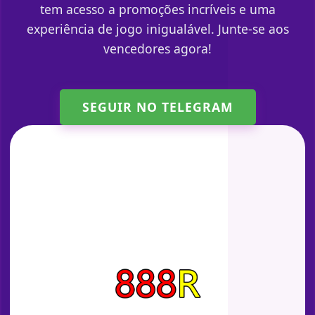
tem acesso a promoções incríveis e uma
experiência de jogo inigualável. Junte-se aos
vencedores agora!
SEGUIR NO TELEGRAM