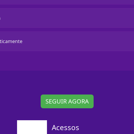
a
aticamente
SEGUIR AGORA
Acessos