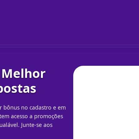
A Melhor
postas
r bônus no cadastro e em
 tem acesso a promoções
ualável. Junte-se aos