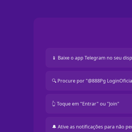
📱 Baixe o app Telegram no seu disp
🔍 Procure por "@888Pg LoginOficia
👆 Toque em "Entrar" ou "Join"
🔔 Ative as notificações para não p