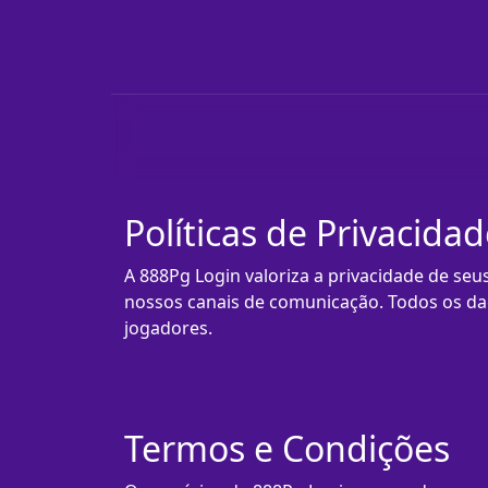
Políticas de Privacida
A 888Pg Login valoriza a privacidade de se
nossos canais de comunicação. Todos os dad
jogadores.
Termos e Condições