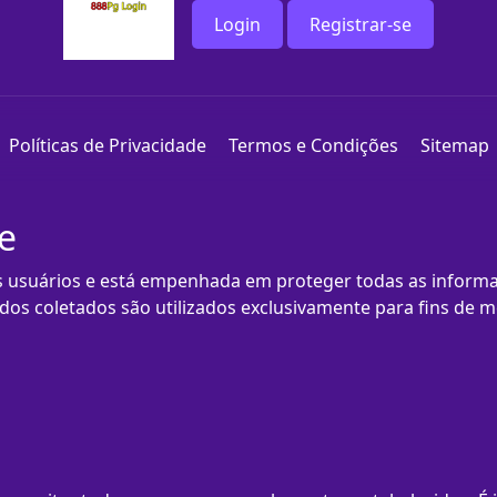
Login
Registrar-se
Políticas de Privacidade
Termos e Condições
Sitemap
de
us usuários e está empenhada em proteger todas as inform
os coletados são utilizados exclusivamente para fins de m