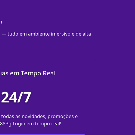
m
k — tudo em ambiente imersivo e de alta
cias em Tempo Real
24/7
e todas as novidades, promoções e
888Pg Login em tempo real!