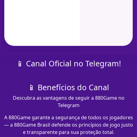
📱 Canal Oficial no Telegram!
📱 Benefícios do Canal
Descubra as vantagens de seguir a 880Game no
Telegram
A 880Game garante a segurança de todos os jogadores
— a 880Game Brasil defende os princípios de jogo justo
e transparente para sua proteção total.