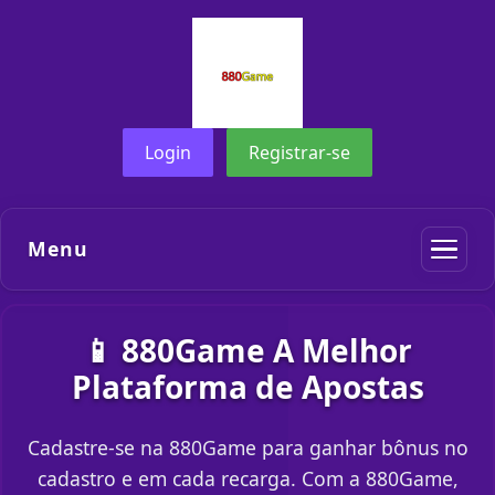
Login
Registrar-se
Menu
📱 880Game A Melhor
Plataforma de Apostas
Cadastre-se na 880Game para ganhar bônus no
cadastro e em cada recarga. Com a 880Game,