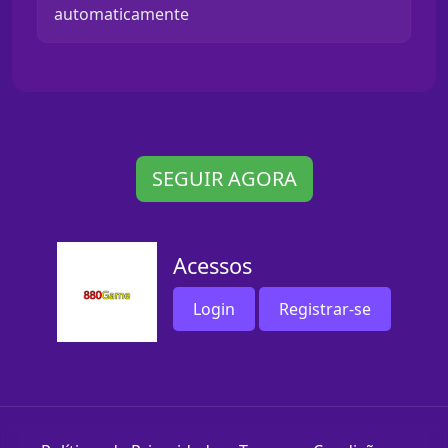
automaticamente
SEGUIR AGORA
Acessos
Login
Registrar-se