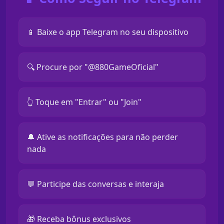
📱 Baixe o app Telegram no seu dispositivo
🔍 Procure por "@880GameOficial"
👆 Toque em "Entrar" ou "Join"
🔔 Ative as notificações para não perder
nada
💬 Participe das conversas e interaja
🎁 Receba bônus exclusivos