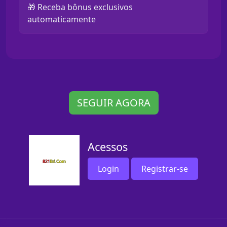
🎁 Receba bônus exclusivos
automaticamente
SEGUIR AGORA
Acessos
Login
Registrar-se