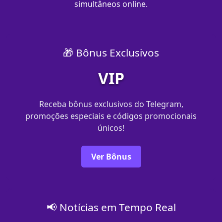
simultâneos online.
🎁 Bônus Exclusivos
VIP
Receba bônus exclusivos do Telegram,
promoções especiais e códigos promocionais
únicos!
Ver Bônus
📢 Notícias em Tempo Real