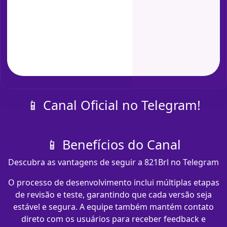
📱 Canal Oficial no Telegram!
📱 Benefícios do Canal
Descubra as vantagens de seguir a 821Brl no Telegram
O processo de desenvolvimento inclui múltiplas etapas
de revisão e teste, garantindo que cada versão seja
estável e segura. A equipe também mantém contato
direto com os usuários para receber feedback e