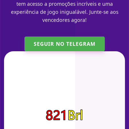
tem acesso a promoções incríveis e uma
experiência de jogo inigualável. Junte-se aos
vencedores agora!
SEGUIR NO TELEGRAM