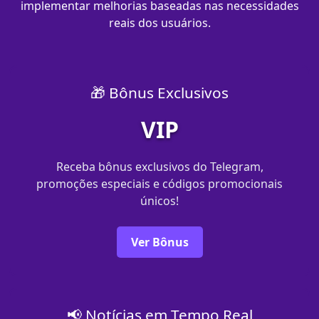
implementar melhorias baseadas nas necessidades
reais dos usuários.
🎁 Bônus Exclusivos
VIP
Receba bônus exclusivos do Telegram,
promoções especiais e códigos promocionais
únicos!
Ver Bônus
📢 Notícias em Tempo Real