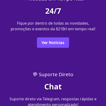
24/7
Fique por dentro de todas as novidades,
promoções e eventos da 821Brl em tempo real!
Ver Notícias
💬 Suporte Direto
Chat
Suporte direto via Telegram, respostas rápidas e
atendimento personalizado!