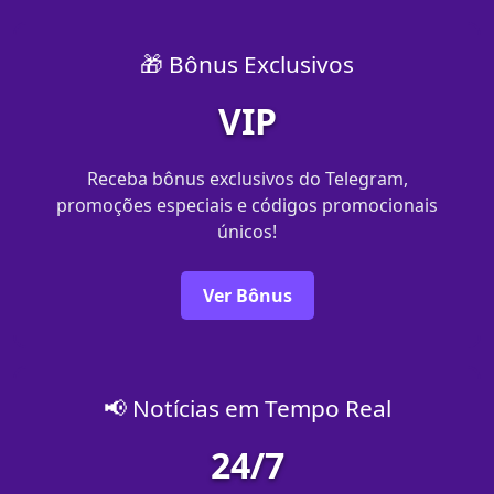
🎁 Bônus Exclusivos
VIP
Receba bônus exclusivos do Telegram,
promoções especiais e códigos promocionais
únicos!
Ver Bônus
📢 Notícias em Tempo Real
24/7