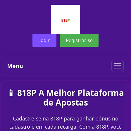
Login
Registrar-se
Menu
📱 818P A Melhor Plataforma
de Apostas
Cadastre-se na 818P para ganhar bônus no
cadastro e em cada recarga. Com a 818P, você