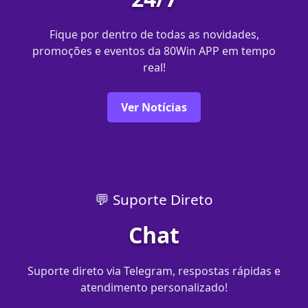
Fique por dentro de todas as novidades,
promoções e eventos da 80Win APP em tempo
real!
Ver Notícias
💬 Suporte Direto
Chat
Suporte direto via Telegram, respostas rápidas e
atendimento personalizado!