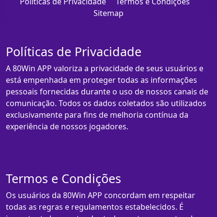
Políticas de Privacidade
Termos e Condições
Sitemap
Políticas de Privacidade
A 80Win APP valoriza a privacidade de seus usuários e
está empenhada em proteger todas as informações
pessoais fornecidas durante o uso de nossos canais de
comunicação. Todos os dados coletados são utilizados
exclusivamente para fins de melhoria contínua da
experiência de nossos jogadores.
Termos e Condições
Os usuários da 80Win APP concordam em respeitar
todas as regras e regulamentos estabelecidos. É