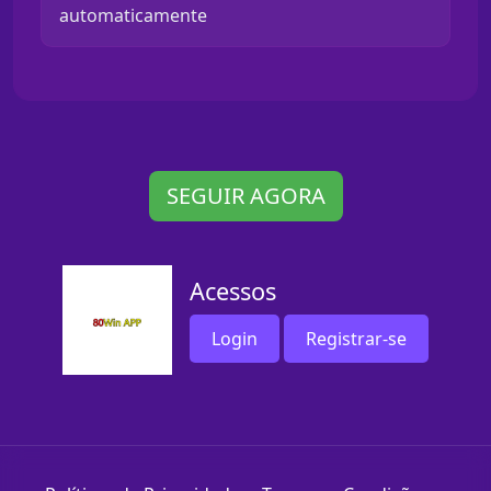
automaticamente
SEGUIR AGORA
Acessos
Login
Registrar-se