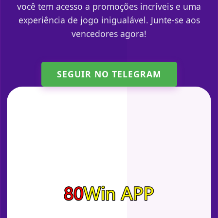
você tem acesso a promoções incríveis e uma
experiência de jogo inigualável. Junte-se aos
vencedores agora!
SEGUIR NO TELEGRAM