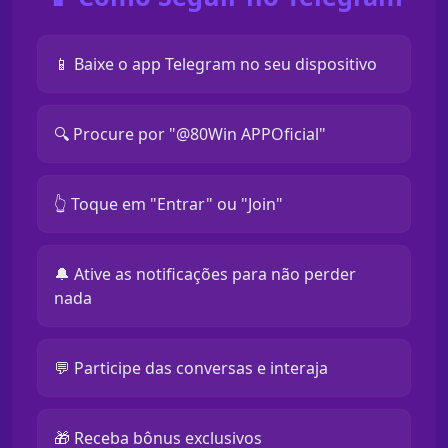
📱 Baixe o app Telegram no seu dispositivo
🔍 Procure por "@80Win APPOficial"
👆 Toque em "Entrar" ou "Join"
🔔 Ative as notificações para não perder
nada
💬 Participe das conversas e interaja
🎁 Receba bônus exclusivos