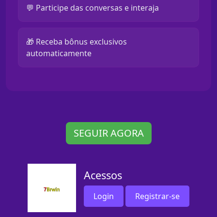
💬 Participe das conversas e interaja
🎁 Receba bônus exclusivos
automaticamente
SEGUIR AGORA
Acessos
Login
Registrar-se