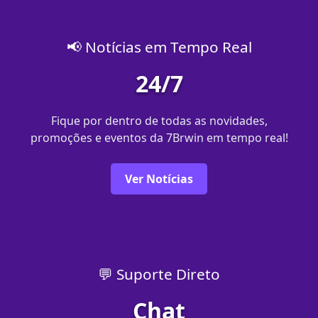
📢 Notícias em Tempo Real
24/7
Fique por dentro de todas as novidades,
promoções e eventos da 7Brwin em tempo real!
Ver Notícias
💬 Suporte Direto
Chat