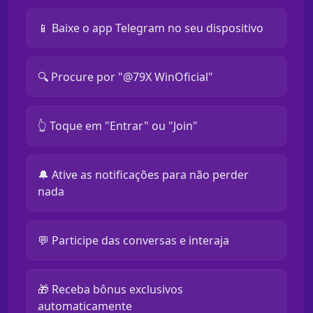
📱 Baixe o app Telegram no seu dispositivo
🔍 Procure por "@79X WinOficial"
👆 Toque em "Entrar" ou "Join"
🔔 Ative as notificações para não perder
nada
💬 Participe das conversas e interaja
🎁 Receba bônus exclusivos
automaticamente