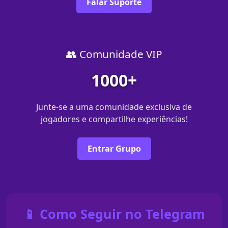
Falar Suporte
👥 Comunidade VIP
1000+
Junte-se a uma comunidade exclusiva de
jogadores e compartilhe experiências!
Entrar Grupo
📱 Como Seguir no Telegram