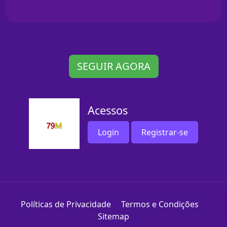
SEGUIR AGORA
Acessos
Login
Registrar-se
Políticas de Privacidade
Termos e Condições
Sitemap