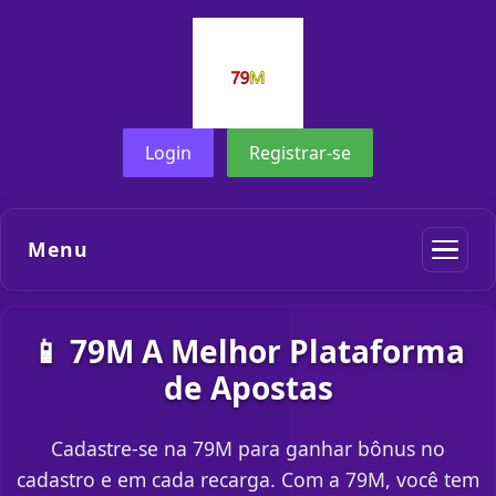
Login
Registrar-se
Menu
📱 79M A Melhor Plataforma
de Apostas
Cadastre-se na 79M para ganhar bônus no
cadastro e em cada recarga. Com a 79M, você tem