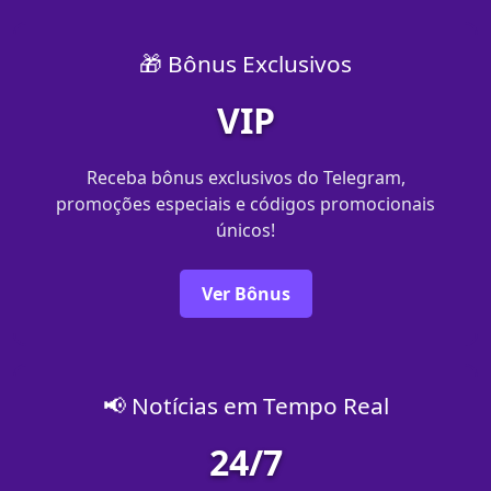
🎁 Bônus Exclusivos
VIP
Receba bônus exclusivos do Telegram,
promoções especiais e códigos promocionais
únicos!
Ver Bônus
📢 Notícias em Tempo Real
24/7