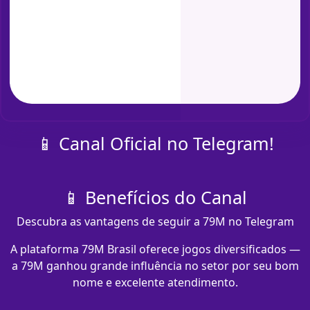
📱 Canal Oficial no Telegram!
📱 Benefícios do Canal
Descubra as vantagens de seguir a 79M no Telegram
A plataforma 79M Brasil oferece jogos diversificados —
a 79M ganhou grande influência no setor por seu bom
nome e excelente atendimento.