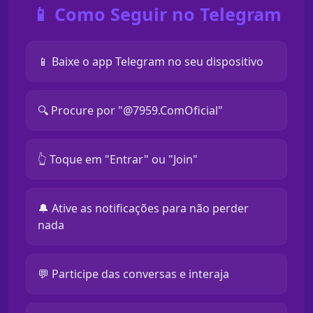
📱 Como Seguir no Telegram
📱 Baixe o app Telegram no seu dispositivo
🔍 Procure por "@7959.ComOficial"
👆 Toque em "Entrar" ou "Join"
🔔 Ative as notificações para não perder
nada
💬 Participe das conversas e interaja