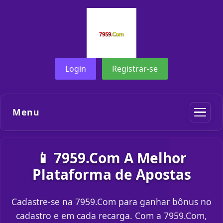
Login
Registrar-se
Menu
📱 7959.Com A Melhor
Plataforma de Apostas
Cadastre-se na 7959.Com para ganhar bônus no
cadastro e em cada recarga. Com a 7959.Com,