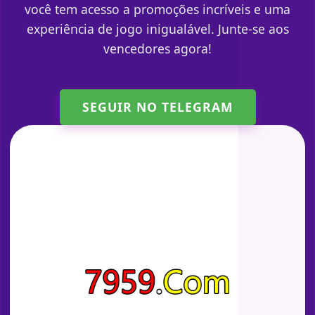
você tem acesso a promoções incríveis e uma
experiência de jogo inigualável. Junte-se aos
vencedores agora!
SEGUIR NO TELEGRAM