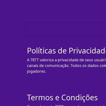
Políticas de Privacida
A 78TT valoriza a privacidade de seus usuá
canais de comunicação. Todos os dados cole
jogadores.
Termos e Condições