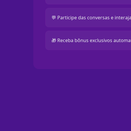
💬 Participe das conversas e interaj
🎁 Receba bônus exclusivos autom