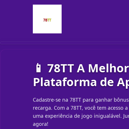
📱 78TT A Melhor
Plataforma de A
Cadastre-se na 78TT para ganhar bônus
recarga. Com a 78TT, você tem acesso a
uma experiência de jogo inigualável. J
agora!