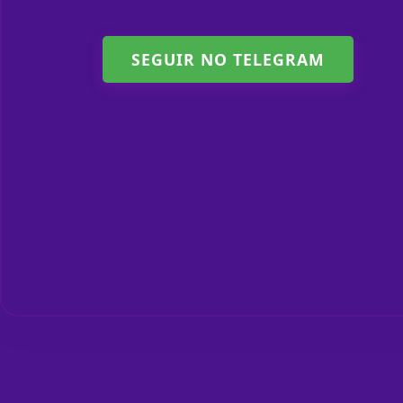
SEGUIR NO TELEGRAM