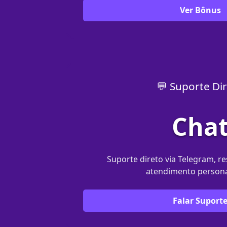
Ver Bônus
💬 Suporte Di
Cha
Suporte direto via Telegram, r
atendimento persona
Falar Suport