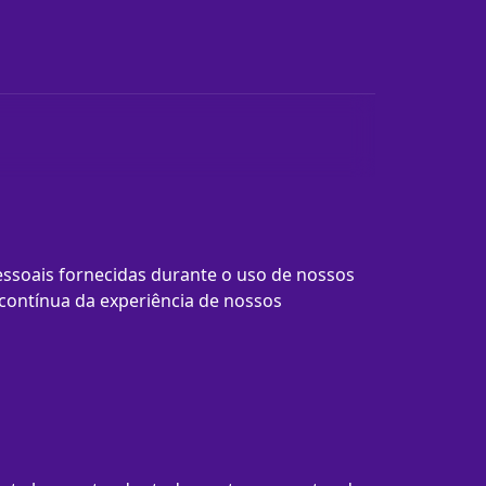
essoais fornecidas durante o uso de nossos
 contínua da experiência de nossos