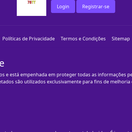
Login
Registrar-se
Políticas de Privacidade
Termos e Condições
Sitemap
de
rios e está empenhada em proteger todas as informações p
tados são utilizados exclusivamente para fins de melhoria