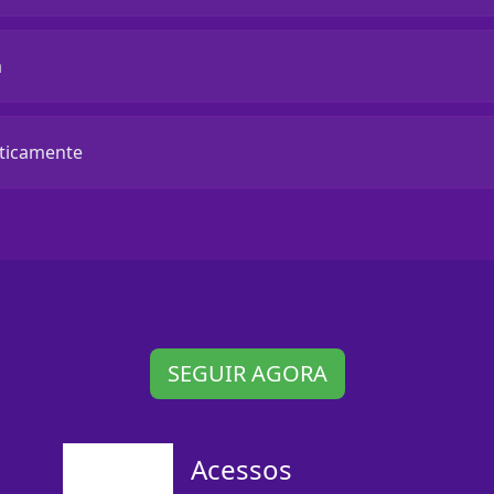
a
aticamente
SEGUIR AGORA
Acessos