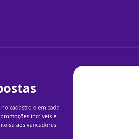
postas
 no cadastro e em cada
 promoções incríveis e
unte-se aos vencedores