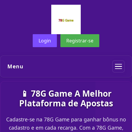
Login
Registrar-se
Menu
📱 78G Game A Melhor
Plataforma de Apostas
Cadastre-se na 78G Game para ganhar bônus no
cadastro e em cada recarga. Com a 78G Game,