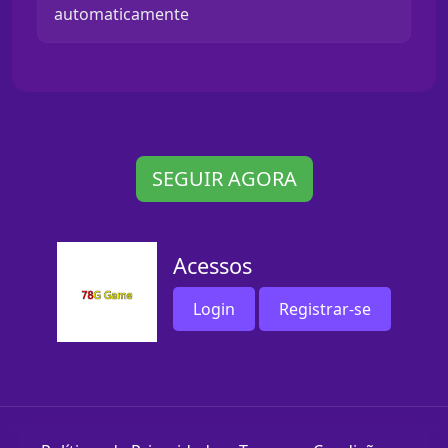
automaticamente
SEGUIR AGORA
Acessos
Login
Registrar-se