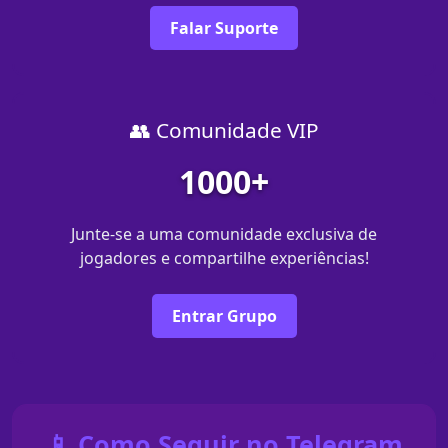
Falar Suporte
👥 Comunidade VIP
1000+
Junte-se a uma comunidade exclusiva de
jogadores e compartilhe experiências!
Entrar Grupo
📱 Como Seguir no Telegram