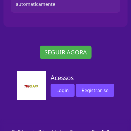
automaticamente
SEGUIR AGORA
Acessos
Login
Registrar-se