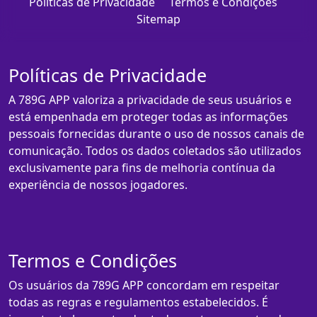
Políticas de Privacidade
Termos e Condições
Sitemap
Políticas de Privacidade
A 789G APP valoriza a privacidade de seus usuários e
está empenhada em proteger todas as informações
pessoais fornecidas durante o uso de nossos canais de
comunicação. Todos os dados coletados são utilizados
exclusivamente para fins de melhoria contínua da
experiência de nossos jogadores.
Termos e Condições
Os usuários da 789G APP concordam em respeitar
todas as regras e regulamentos estabelecidos. É