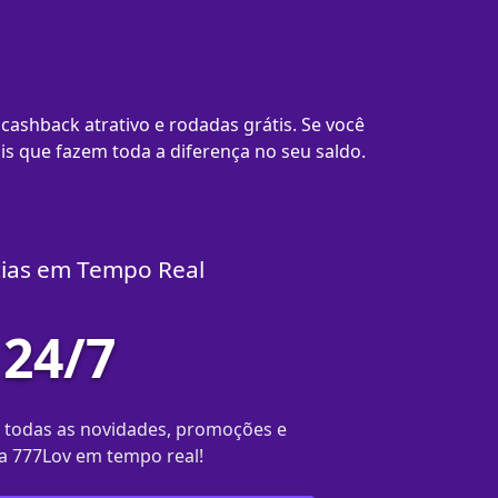
shback atrativo e rodadas grátis. Se você
s que fazem toda a diferença no seu saldo.
cias em Tempo Real
24/7
e todas as novidades, promoções e
a 777Lov em tempo real!