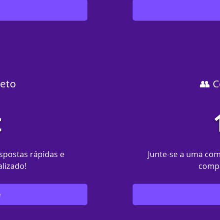
reto
👥 
t
espostas rápidas e
Junte-se a uma com
lizado!
compa
e