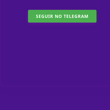
SEGUIR NO TELEGRAM