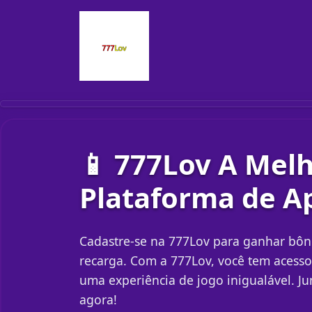
📱 777Lov A Mel
Plataforma de A
Cadastre-se na 777Lov para ganhar bôn
recarga. Com a 777Lov, você tem acesso
uma experiência de jogo inigualável. J
agora!