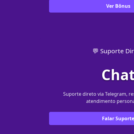
Ver Bônus
💬 Suporte Di
Cha
Suporte direto via Telegram, r
atendimento persona
Falar Suport