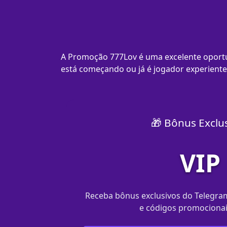
A Promoção 777Lov é uma excelente oportun
está começando ou já é jogador experiente
🎁 Bônus Exclu
VIP
Receba bônus exclusivos do Telegra
e códigos promocionai