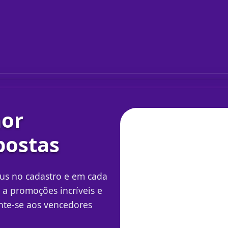
hor
postas
us no cadastro e em cada
 a promoções incríveis e
unte-se aos vencedores