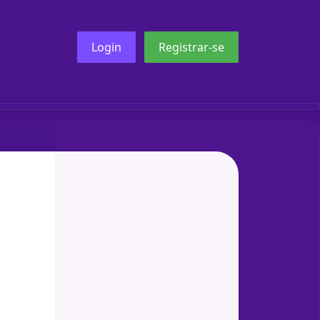
Login
Registrar-se