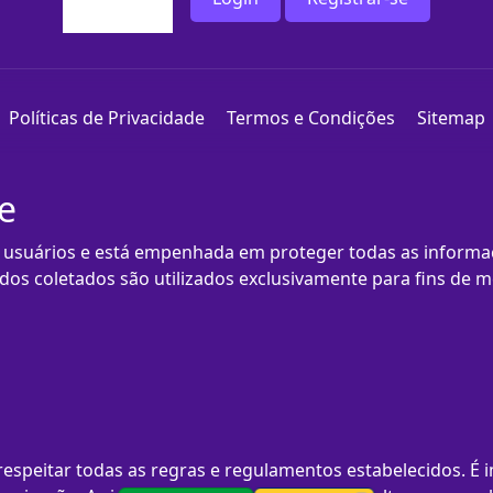
Políticas de Privacidade
Termos e Condições
Sitemap
de
us usuários e está empenhada em proteger todas as informa
os coletados são utilizados exclusivamente para fins de m
speitar todas as regras e regulamentos estabelecidos. É 