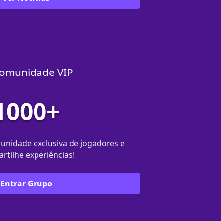
Comunidade VIP
1000+
unidade exclusiva de jogadores e
rtilhe experiências!
Entrar Grupo