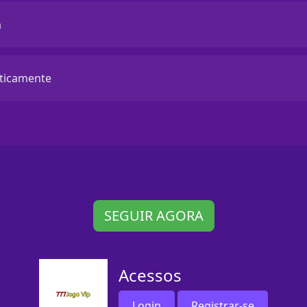
a
aticamente
SEGUIR AGORA
Acessos
Login
Registrar-se