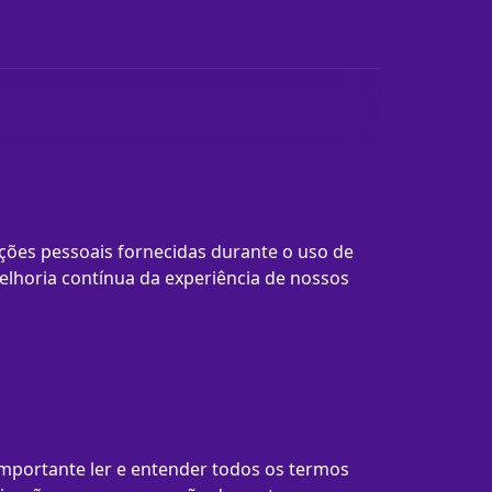
ções pessoais fornecidas durante o uso de
elhoria contínua da experiência de nossos
importante ler e entender todos os termos