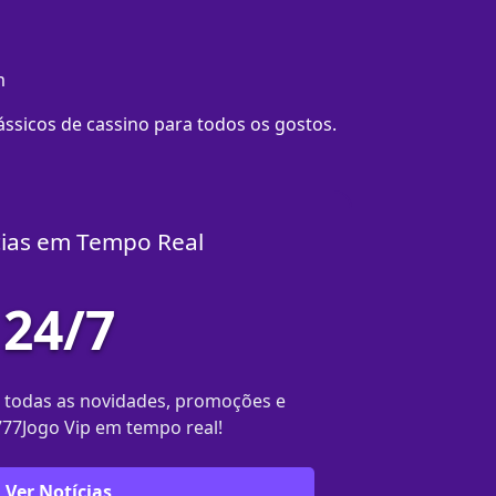
m
ssicos de cassino para todos os gostos.
cias em Tempo Real
24/7
e todas as novidades, promoções e
777Jogo Vip em tempo real!
Ver Notícias