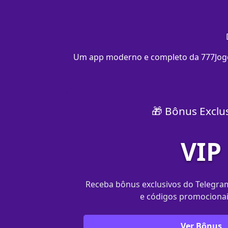
Um app moderno e completo da 777Jogo V
🎁 Bônus Exclu
VIP
Receba bônus exclusivos do Telegra
e códigos promocionai
Ver Bônus