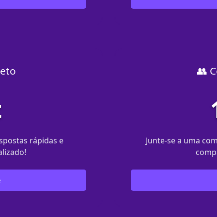
reto
👥 
t
espostas rápidas e
Junte-se a uma com
lizado!
compa
e