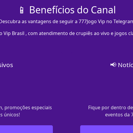
📱 Benefícios do Canal
Descubra as vantagens de seguir a 777Jogo Vip no Telegra
ip Brasil , com atendimento de crupiês ao vivo e jogos clá
sivos
📢 Notí
m, promoções especiais
Fique por dentro d
s únicos!
eventos da 