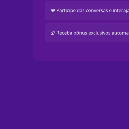
💬 Participe das conversas e interaj
🎁 Receba bônus exclusivos autom