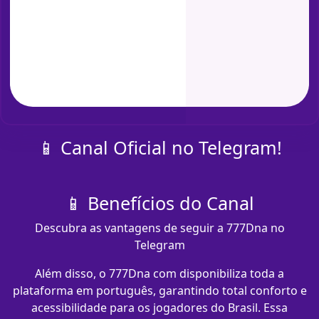
📱 Canal Oficial no Telegram!
📱 Benefícios do Canal
Descubra as vantagens de seguir a 777Dna no
Telegram
Além disso, o 777Dna com​ disponibiliza toda a
plataforma em português, garantindo total conforto e
acessibilidade para os jogadores do Brasil. Essa