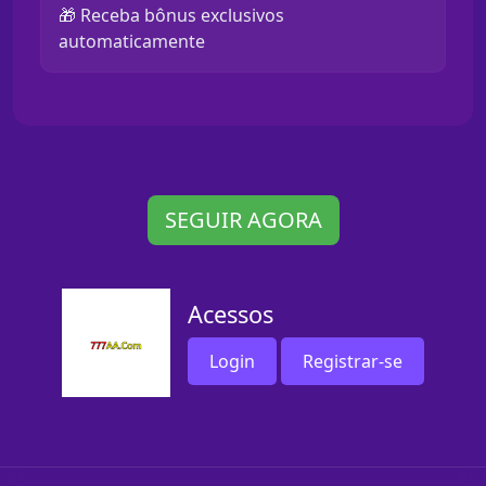
🎁 Receba bônus exclusivos
automaticamente
SEGUIR AGORA
Acessos
Login
Registrar-se