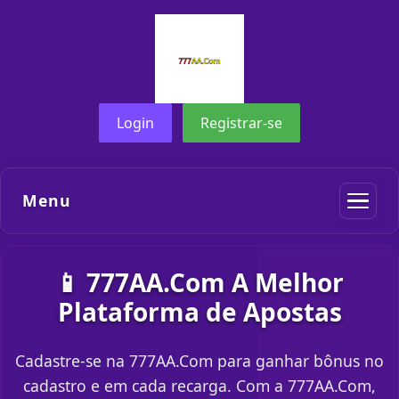
Login
Registrar-se
Menu
📱 777AA.Com A Melhor
Plataforma de Apostas
Cadastre-se na 777AA.Com para ganhar bônus no
cadastro e em cada recarga. Com a 777AA.Com,