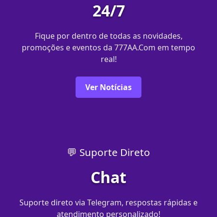
24/7
Fique por dentro de todas as novidades,
promoções e eventos da 777AA.Com em tempo
real!
Ver Notícias
💬 Suporte Direto
Chat
Suporte direto via Telegram, respostas rápidas e
atendimento personalizado!