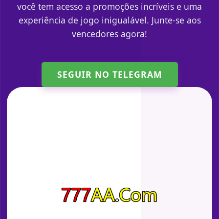
você tem acesso a promoções incríveis e uma
experiência de jogo inigualável. Junte-se aos
vencedores agora!
SEGUIR NO TELEGRAM