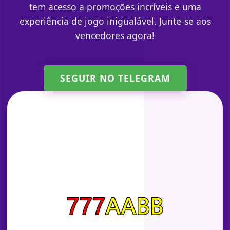
tem acesso a promoções incríveis e uma
experiência de jogo inigualável. Junte-se aos
vencedores agora!
SEGUIR NO TELEGRAM