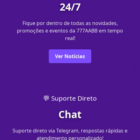
24/7
Fique por dentro de todas as novidades,
promoções e eventos da 777AABB em tempo
real!
Ver Notícias
💬 Suporte Direto
Chat
Suporte direto via Telegram, respostas rápidas e
atendimento personalizado!