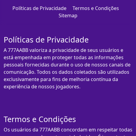
Políticas de Privacidade
Termos e Condições
Sitemap
Políticas de Privacidade
A 777AABB valoriza a privacidade de seus usuários e
está empenhada em proteger todas as informações
pessoais fornecidas durante o uso de nossos canais de
comunicação. Todos os dados coletados são utilizados
exclusivamente para fins de melhoria contínua da
experiência de nossos jogadores.
Termos e Condições
Os usuários da 777AABB concordam em respeitar todas