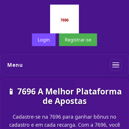
Login
Registrar-se
Menu
📱 7696 A Melhor Plataforma
de Apostas
Cadastre-se na 7696 para ganhar bônus no
cadastro e em cada recarga. Com a 7696, você