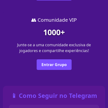
👥 Comunidade VIP
1000+
Junte-se a uma comunidade exclusiva de
jogadores e compartilhe experiências!
Entrar Grupo
📱 Como Seguir no Telegram