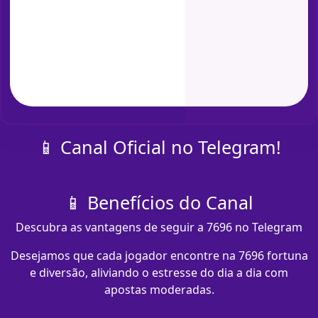
📱 Canal Oficial no Telegram!
📱 Benefícios do Canal
Descubra as vantagens de seguir a 7696 no Telegram
Desejamos que cada jogador encontre na 7696 fortuna
e diversão, aliviando o estresse do dia a dia com
apostas moderadas.