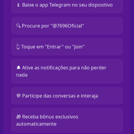
📱 Baixe o app Telegram no seu dispositivo
🔍 Procure por "@7696Oficial"
👆 Toque em "Entrar" ou "Join"
🔔 Ative as notificações para não perder
nada
💬 Participe das conversas e interaja
🎁 Receba bônus exclusivos
automaticamente