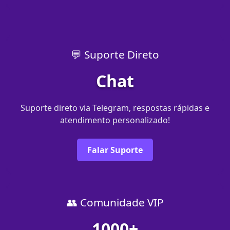
💬 Suporte Direto
Chat
Suporte direto via Telegram, respostas rápidas e
atendimento personalizado!
Falar Suporte
👥 Comunidade VIP
1000+