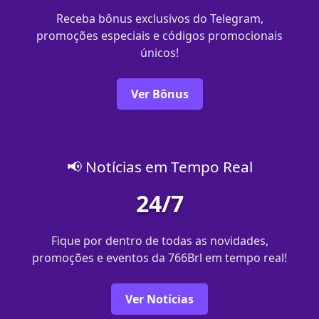
Receba bônus exclusivos do Telegram,
promoções especiais e códigos promocionais
únicos!
Ver Bônus
📢 Notícias em Tempo Real
24/7
Fique por dentro de todas as novidades,
promoções e eventos da 766Brl em tempo real!
Ver Notícias