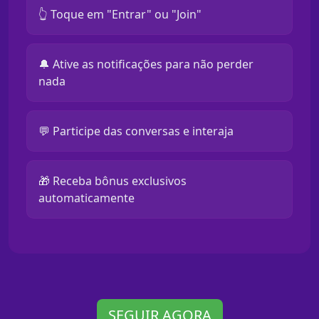
👆 Toque em "Entrar" ou "Join"
🔔 Ative as notificações para não perder
nada
💬 Participe das conversas e interaja
🎁 Receba bônus exclusivos
automaticamente
SEGUIR AGORA