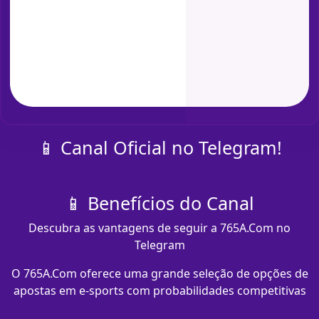
📱 Canal Oficial no Telegram!
📱 Benefícios do Canal
Descubra as vantagens de seguir a 765A.Com no
Telegram
O 765A.Com oferece uma grande seleção de opções de
apostas em e-sports com probabilidades competitivas