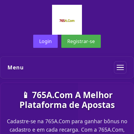
Login
Registrar-se
Menu
📱 765A.Com A Melhor
Plataforma de Apostas
Cadastre-se na 765A.Com para ganhar bônus no
cadastro e em cada recarga. Com a 765A.Com,