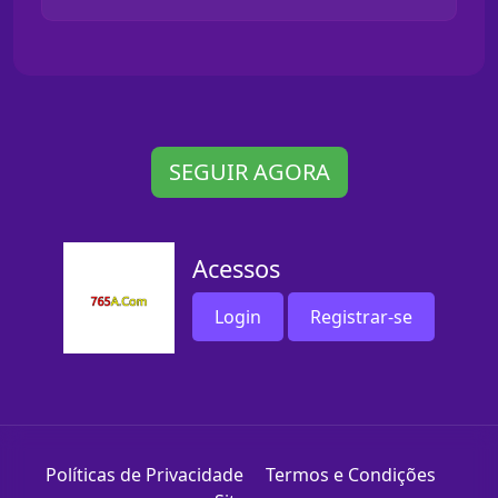
SEGUIR AGORA
Acessos
Login
Registrar-se
Políticas de Privacidade
Termos e Condições