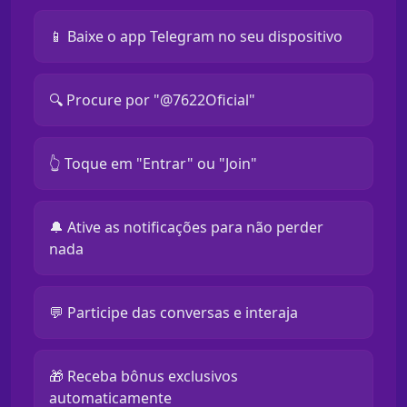
📱 Baixe o app Telegram no seu dispositivo
🔍 Procure por "@7622Oficial"
👆 Toque em "Entrar" ou "Join"
🔔 Ative as notificações para não perder
nada
💬 Participe das conversas e interaja
🎁 Receba bônus exclusivos
automaticamente