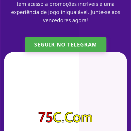
tem acesso a promoções incríveis e uma
experiência de jogo inigualável. Junte-se aos
vencedores agora!
SEGUIR NO TELEGRAM