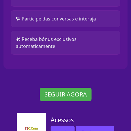
💬 Participe das conversas e interaja
🎁 Receba bônus exclusivos
automaticamente
SEGUIR AGORA
Acessos