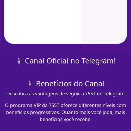
📱 Canal Oficial no Telegram!
📱 Benefícios do Canal
Descubra as vantagens de seguir a 755T no Telegram
O programa VIP da 755T oferece diferentes níveis com
benefícios progressivos. Quanto mais você joga, mais
benefícios você recebe.