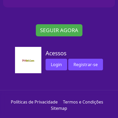
SEGUIR AGORA
Acessos
Login
Registrar-se
Políticas de Privacidade
Termos e Condições
Sitemap