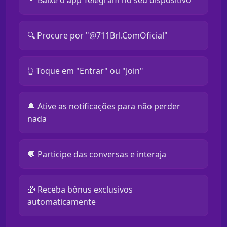
📱 Baixe o app Telegram no seu dispositivo
🔍 Procure por "@711Brl.ComOficial"
👆 Toque em "Entrar" ou "Join"
🔔 Ative as notificações para não perder
nada
💬 Participe das conversas e interaja
🎁 Receba bônus exclusivos
automaticamente