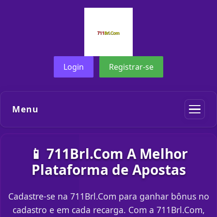
Login
Registrar-se
Menu
📱 711Brl.Com A Melhor
Plataforma de Apostas
Cadastre-se na 711Brl.Com para ganhar bônus no
cadastro e em cada recarga. Com a 711Brl.Com,