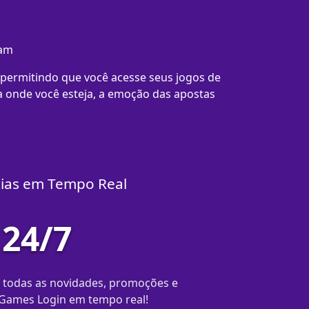
ram
 permitindo que você acesse seus jogos de
a onde você esteja, a emoção das apostas
cias em Tempo Real
24/7
e todas as novidades, promoções e
Games Login em tempo real!