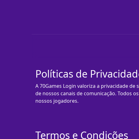
Políticas de Privacida
A 70Games Login valoriza a privacidade de
de nossos canais de comunicação. Todos os 
nossos jogadores.
Termos e Condições