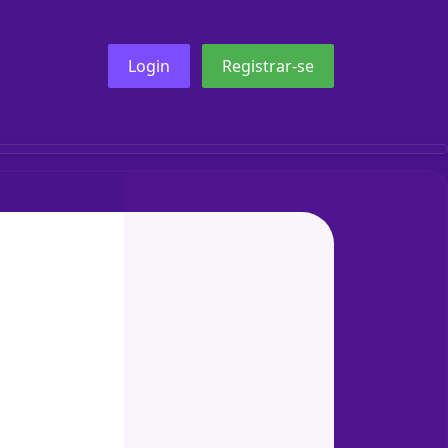
Login
Registrar-se