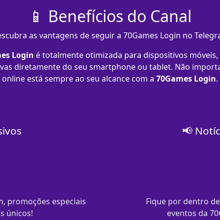
📱 Benefícios do Canal
scubra as vantagens de seguir a 70Games Login no Teleg
es Login
é totalmente otimizada para dispositivos móveis,
tivas diretamente do seu smartphone ou tablet. Não import
online está sempre ao seu alcance com a
70Games Login
.
sivos
📢 Notí
m, promoções especiais
Fique por dentro d
s únicos!
eventos da 70