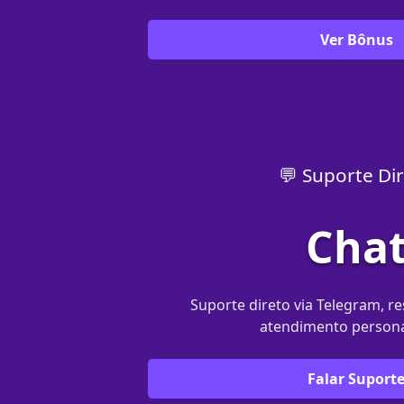
Ver Bônus
💬 Suporte Di
Cha
Suporte direto via Telegram, r
atendimento persona
Falar Suport