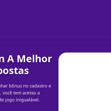
n A Melhor
postas
har bônus no cadastro e
 você tem acesso a
e jogo inigualável.