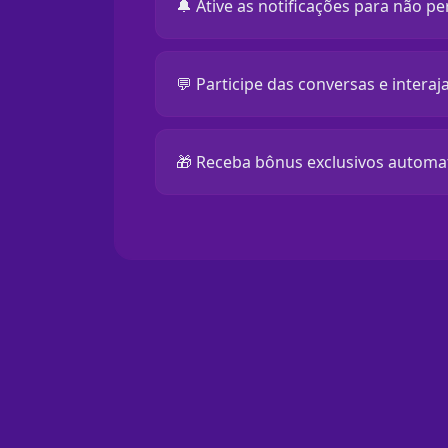
🔔 Ative as notificações para não p
💬 Participe das conversas e interaj
🎁 Receba bônus exclusivos autom