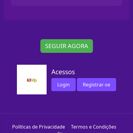
SEGUIR AGORA
Acessos
Login
Registrar-se
Políticas de Privacidade
Termos e Condições