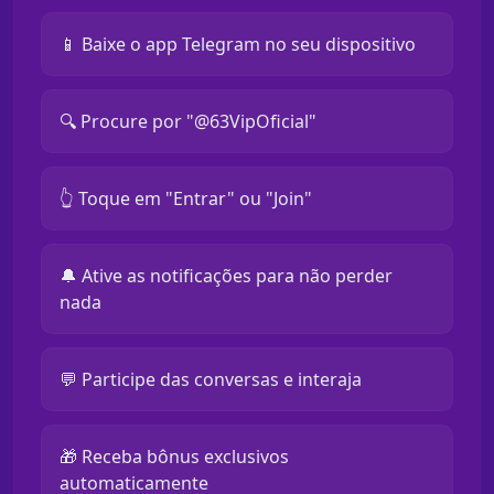
📱 Baixe o app Telegram no seu dispositivo
🔍 Procure por "@63VipOficial"
👆 Toque em "Entrar" ou "Join"
🔔 Ative as notificações para não perder
nada
💬 Participe das conversas e interaja
🎁 Receba bônus exclusivos
automaticamente