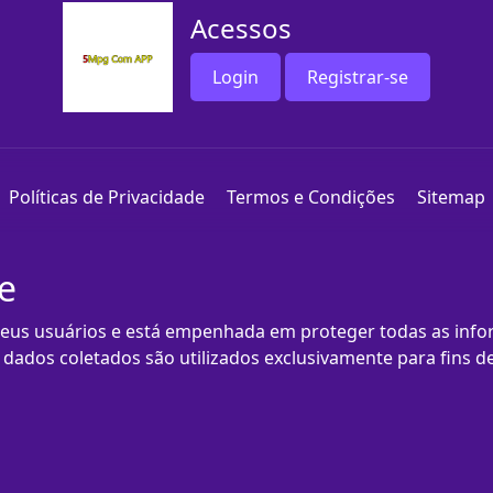
Acessos
Login
Registrar-se
Políticas de Privacidade
Termos e Condições
Sitemap
de
seus usuários e está empenhada em proteger todas as info
dados coletados são utilizados exclusivamente para fins d