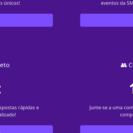
s únicos!
eventos da 5
reto
👥 
t
espostas rápidas e
Junte-se a uma com
lizado!
compa
e