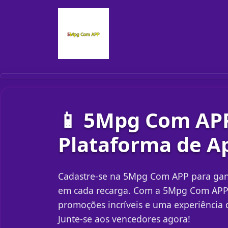
📱 5Mpg Com AP
Plataforma de A
Cadastre-se na 5Mpg Com APP para gan
em cada recarga. Com a 5Mpg Com APP,
promoções incríveis e uma experiência d
Junte-se aos vencedores agora!