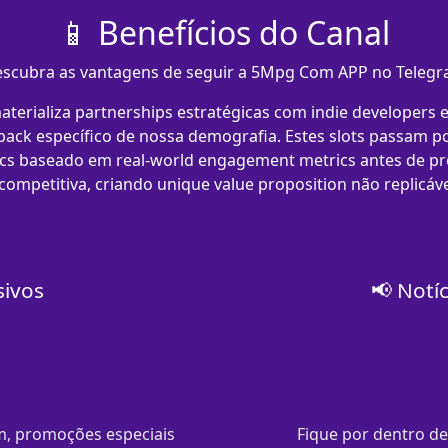
📱 Benefícios do Canal
scubra as vantagens de seguir a 5Mpg Com APP no Teleg
erializa partnerships estratégicas com indie developers e 
ack específico de nossa demografia. Estes slots passam po
cs baseado em real-world engagement metrics antes de pro
competitiva, criando unique value proposition não replicá
sivos
📢 Notí
m, promoções especiais
Fique por dentro d