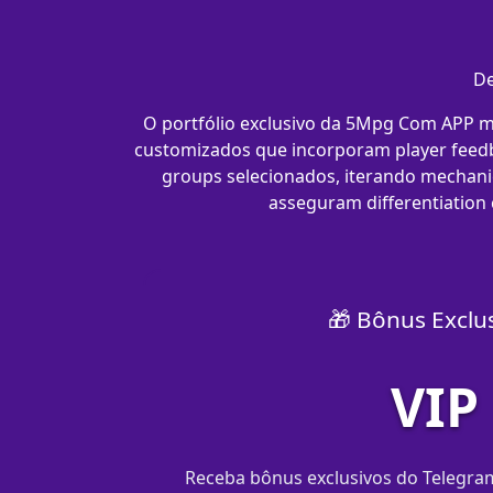
De
O portfólio exclusivo da 5Mpg Com APP mat
customizados que incorporam player feedb
groups selecionados, iterando mechani
asseguram differentiation 
🎁 Bônus Exclu
VIP
Receba bônus exclusivos do Telegra