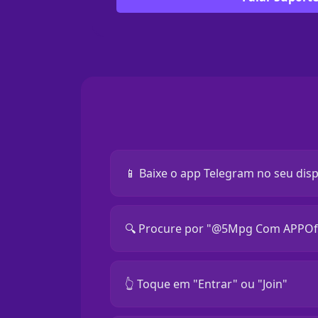
📱 Baixe o app Telegram no seu disp
🔍 Procure por "@5Mpg Com APPOfi
👆 Toque em "Entrar" ou "Join"