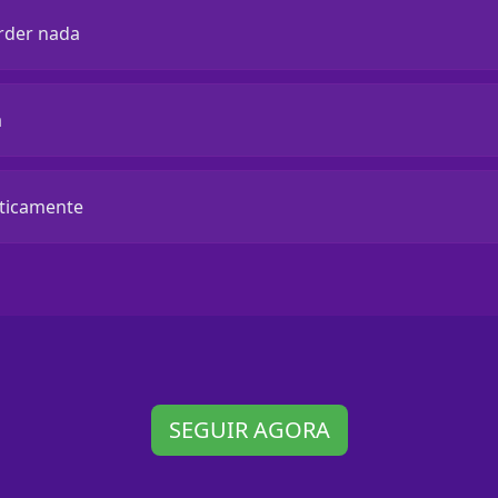
erder nada
a
aticamente
SEGUIR AGORA