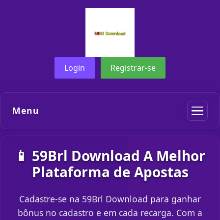
Login
Registrar-se
Menu
📱 59Brl Download A Melhor
Plataforma de Apostas
Cadastre-se na 59Brl Download para ganhar
bônus no cadastro e em cada recarga. Com a