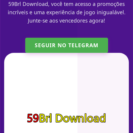
59Brl Download, você tem acesso a promoções
incríveis e uma experiência de jogo inigualável.
Junte-se aos vencedores agora!
SEGUIR NO TELEGRAM