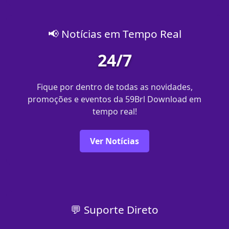
📢 Notícias em Tempo Real
24/7
Fique por dentro de todas as novidades,
promoções e eventos da 59Brl Download em
tempo real!
Ver Notícias
💬 Suporte Direto