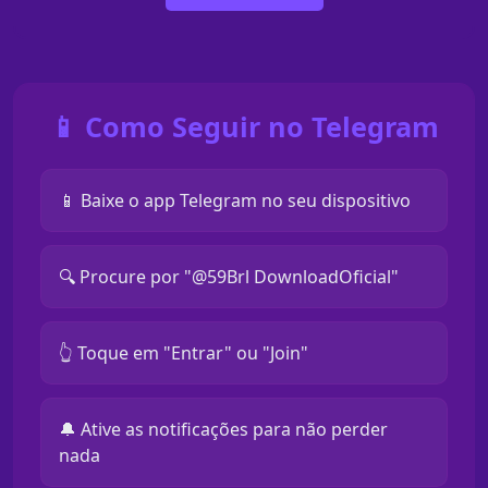
📱 Como Seguir no Telegram
📱 Baixe o app Telegram no seu dispositivo
🔍 Procure por "@59Brl DownloadOficial"
👆 Toque em "Entrar" ou "Join"
🔔 Ative as notificações para não perder
nada