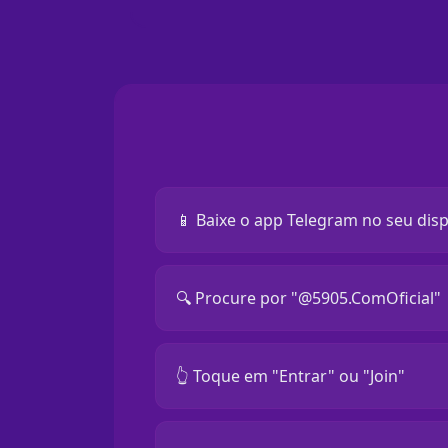
📱 Baixe o app Telegram no seu disp
🔍 Procure por "@5905.ComOficial"
👆 Toque em "Entrar" ou "Join"