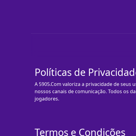
Políticas de Privacida
A 5905.Com valoriza a privacidade de seus 
nossos canais de comunicação. Todos os dad
jogadores.
Termos e Condições