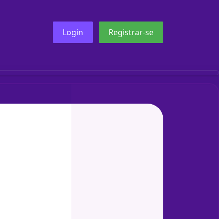
Login
Registrar-se