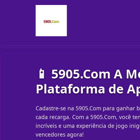
📱 5905.Com A M
Plataforma de A
Cadastre-se na 5905.Com para ganhar 
cada recarga. Com a 5905.Com, você t
incríveis e uma experiência de jogo inig
vencedores agora!