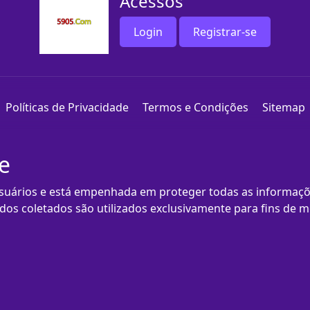
Acessos
Login
Registrar-se
Políticas de Privacidade
Termos e Condições
Sitemap
de
usuários e está empenhada em proteger todas as informaçõ
os coletados são utilizados exclusivamente para fins de m