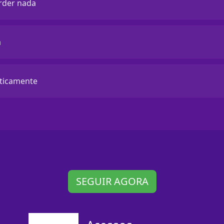
erder nada
a
aticamente
SEGUIR AGORA