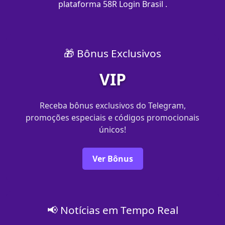
plataforma 58R Login Brasil .
🎁 Bônus Exclusivos
VIP
Receba bônus exclusivos do Telegram,
promoções especiais e códigos promocionais
únicos!
Ver Bônus
📢 Notícias em Tempo Real