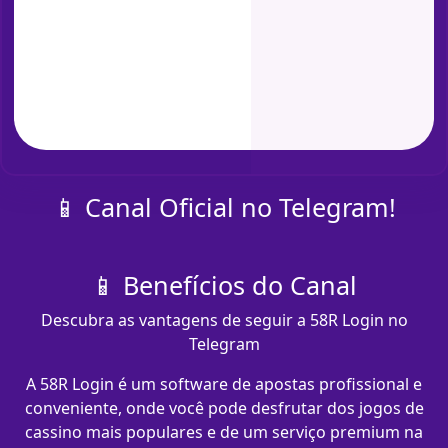
📱 Canal Oficial no Telegram!
📱 Benefícios do Canal
Descubra as vantagens de seguir a 58R Login no
Telegram
A 58R Login é um software de apostas profissional e
conveniente, onde você pode desfrutar dos jogos de
cassino mais populares e de um serviço premium na