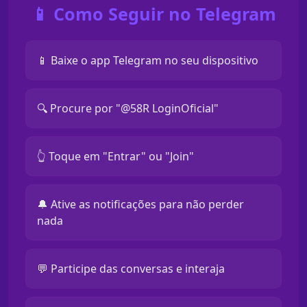
📱 Como Seguir no Telegram
📱 Baixe o app Telegram no seu dispositivo
🔍 Procure por "@58R LoginOficial"
👆 Toque em "Entrar" ou "Join"
🔔 Ative as notificações para não perder
nada
💬 Participe das conversas e interaja