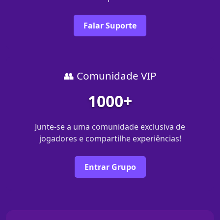
Falar Suporte
👥 Comunidade VIP
1000+
Junte-se a uma comunidade exclusiva de
jogadores e compartilhe experiências!
Entrar Grupo