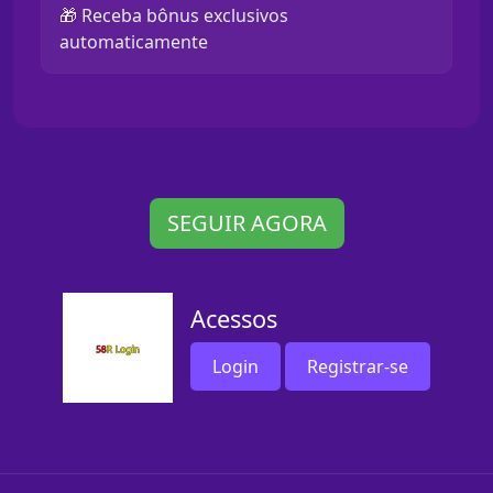
🎁 Receba bônus exclusivos
automaticamente
SEGUIR AGORA
Acessos
Login
Registrar-se