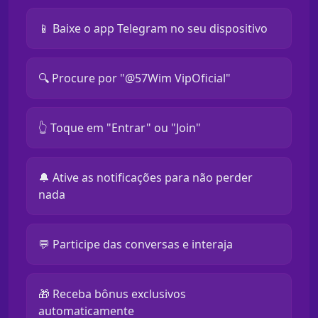
📱 Baixe o app Telegram no seu dispositivo
🔍 Procure por "@57Wim VipOficial"
👆 Toque em "Entrar" ou "Join"
🔔 Ative as notificações para não perder
nada
💬 Participe das conversas e interaja
🎁 Receba bônus exclusivos
automaticamente