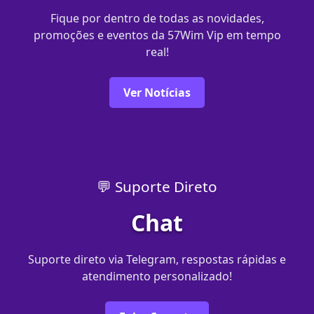
Fique por dentro de todas as novidades,
promoções e eventos da 57Wim Vip em tempo
real!
Ver Notícias
💬 Suporte Direto
Chat
Suporte direto via Telegram, respostas rápidas e
atendimento personalizado!