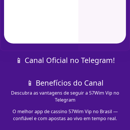
📱 Canal Oficial no Telegram!
📱 Benefícios do Canal
Descubra as vantagens de seguir a 57Wim Vip no
Telegram
O melhor app de cassino 57Wim Vip no Brasil —
confiável e com apostas ao vivo em tempo real.