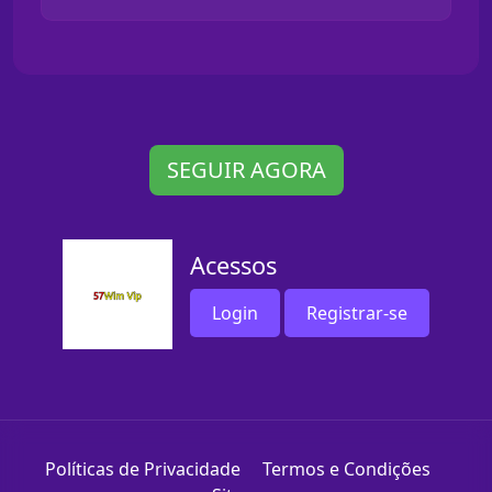
SEGUIR AGORA
Acessos
Login
Registrar-se
Políticas de Privacidade
Termos e Condições