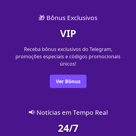
🎁 Bônus Exclusivos
VIP
Receba bônus exclusivos do Telegram,
promoções especiais e códigos promocionais
únicos!
Ver Bônus
📢 Notícias em Tempo Real
24/7