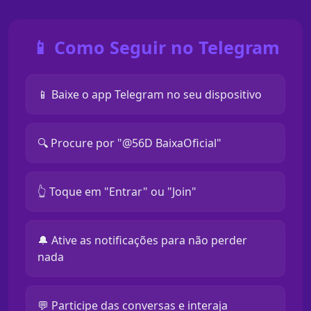
📱 Como Seguir no Telegram
📱 Baixe o app Telegram no seu dispositivo
🔍 Procure por "@56D BaixaOficial"
👆 Toque em "Entrar" ou "Join"
🔔 Ative as notificações para não perder
nada
💬 Participe das conversas e interaja