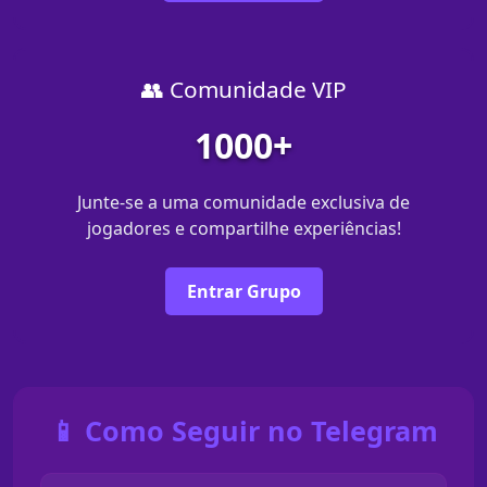
👥 Comunidade VIP
1000+
Junte-se a uma comunidade exclusiva de
jogadores e compartilhe experiências!
Entrar Grupo
📱 Como Seguir no Telegram