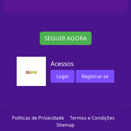
SEGUIR AGORA
Acessos
Login
Registrar-se
Políticas de Privacidade
Termos e Condições
Sitemap