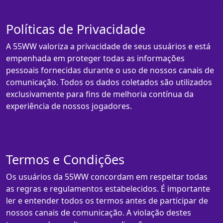
Políticas de Privacidade
A 55WW valoriza a privacidade de seus usuários e está
empenhada em proteger todas as informações
pessoais fornecidas durante o uso de nossos canais de
comunicação. Todos os dados coletados são utilizados
exclusivamente para fins de melhoria contínua da
experiência de nossos jogadores.
Termos e Condições
Os usuários da 55WW concordam em respeitar todas
as regras e regulamentos estabelecidos. É importante
ler e entender todos os termos antes de participar de
nossos canais de comunicação. A violação destes