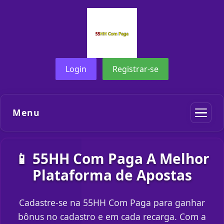
Login
Registrar-se
Menu
📱 55HH Com Paga A Melhor
Plataforma de Apostas
Cadastre-se na 55HH Com Paga para ganhar
bônus no cadastro e em cada recarga. Com a