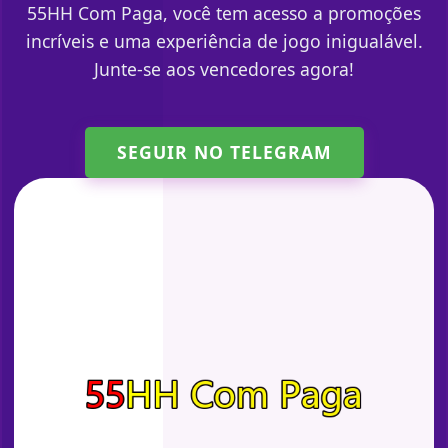
55HH Com Paga, você tem acesso a promoções
incríveis e uma experiência de jogo inigualável.
Junte-se aos vencedores agora!
SEGUIR NO TELEGRAM