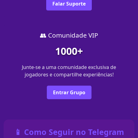
Falar Suporte
👥 Comunidade VIP
1000+
Junte-se a uma comunidade exclusiva de
jogadores e compartilhe experiências!
Entrar Grupo
📱 Como Seguir no Telegram