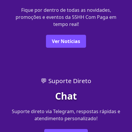
Fique por dentro de todas as novidades,
promoções e eventos da 55HH Com Paga em
tempo real!
Ver Notícias
💬 Suporte Direto
Chat
Suporte direto via Telegram, respostas rápidas e
atendimento personalizado!