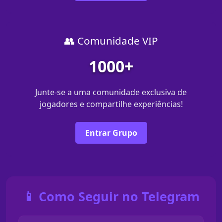
👥 Comunidade VIP
1000+
Junte-se a uma comunidade exclusiva de
jogadores e compartilhe experiências!
Entrar Grupo
📱 Como Seguir no Telegram